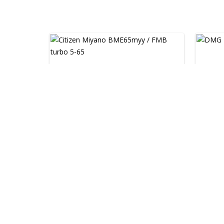
KAPCSOLÓDÓ GÉPPARK
Citizen Miyano BM...
DMG 