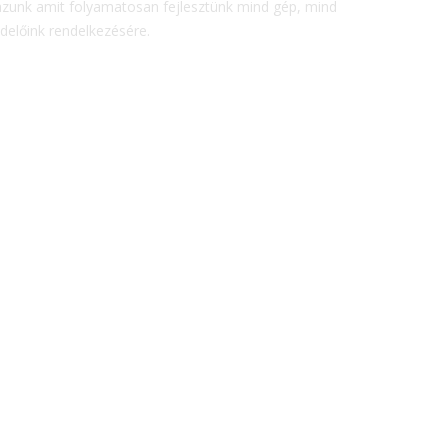
azunk amit folyamatosan fejlesztünk mind gép, mind
delőink rendelkezésére.