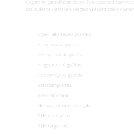
Cégünk forgácsolásban és marásban szerzett szakmai ta
szaktudás tekintetében. Magasan képzett szakembereink
Egyedi alkatrészek gyártása
Kis sorozatú gyártás
Közepes széria gyártás
Nagysorozatú gyártás
Fémtömegcikk gyártás
Szerszámgyártás
Szerszámmarás
Hosszautomata esztergálás
CNC esztergálás
CNC forgácsolás