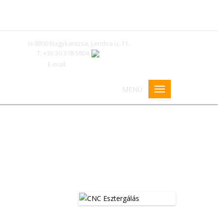
H-8800 Nagykanizsa, Lendva u. 11.
T: +36 30 378-5804
E-mail:
info@femker-97.hu
MENÜ